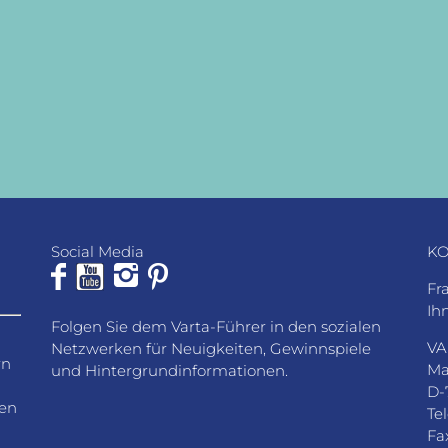
Social Media
KO
Fr
Ih
Folgen Sie dem Varta-Führer in den sozialen
VA
Netzwerken für Neuigkeiten, Gewinnspiele
rn
Ma
und Hintergrundinformationen.
D-
den
Te
Fa