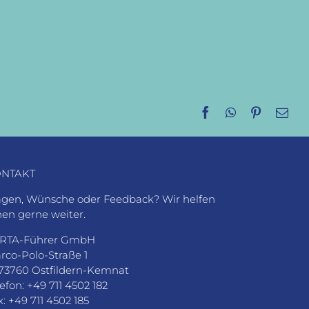
Facebook
WhatsApp
Pinterest
E-
Mai
NTAKT
agen, Wünsche oder Feedback? Wir helfen
nen gerne weiter.
RTA-Führer GmbH
rco-Polo-Straße 1
73760 Ostfildern-Kemnat
lefon: +49 711 4502 182
x: +49 711 4502 185