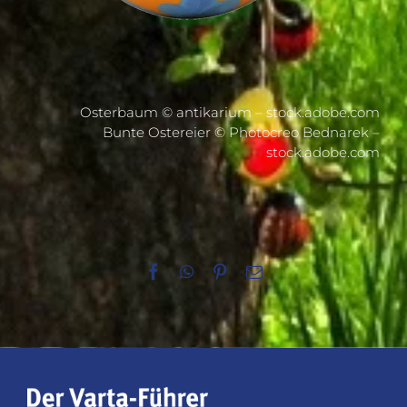
Osterbaum ©
antikarium – stock.adobe.com
Bunte Ostereier ©
Photocreo Bednarek –
stock.adobe.com
Facebook
WhatsApp
Pinterest
E-
Mail