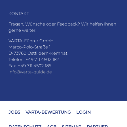
KONTAKT
Fragen, Wünsche oder Feedback? Wir helfen Ihnen
gerne weiter.
VARTA-Führer GmbH
Marco-Polo-Straße 1
D-73760 Ostfildern-Kemnat
Telefon: +49 711 4502 182
Fax: +49 711 4502 185
info@varta-guide.de
JOBS
VARTA-BEWERTUNG
LOGIN
DATENSCHUTZ
AGB
SITEMAP
PARTNER