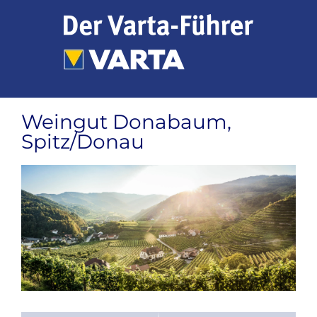
Zum
Inhalt
springen
Weingut Donabaum,
Spitz/Donau
Zeige
grösseres
Bild