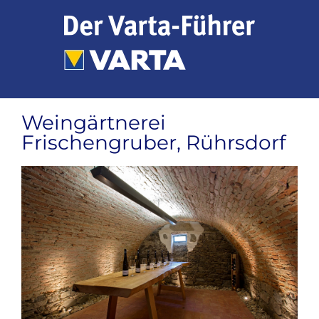
Zum
Inhalt
springen
Weingärtnerei
Frischengruber, Rührsdorf
Zeige
grösseres
Bild