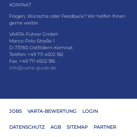
KONTAKT
Fragen, Wünsche oder Feedback? Wir helfen Ihnen
gerne weiter.
VARTA-Führer GmbH
Marco-Polo-Straße 1
D-73760 Ostfildern-Kemnat
Telefon: +49 711 4502 182
Fax: +49 711 4502 185
info@varta-guide.de
JOBS
VARTA-BEWERTUNG
LOGIN
DATENSCHUTZ
AGB
SITEMAP
PARTNER