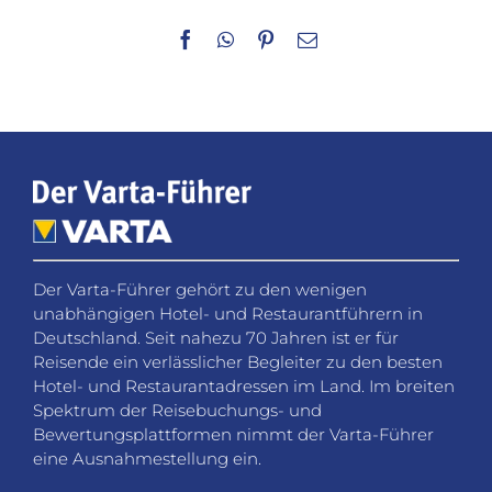
Facebook
WhatsApp
Pinterest
E-
Mail
Der Varta-Führer gehört zu den wenigen
unabhängigen Hotel- und Restaurantführern in
Deutschland. Seit nahezu 70 Jahren ist er für
Reisende ein verlässlicher Begleiter zu den besten
Hotel- und Restaurantadressen im Land. Im breiten
Spektrum der Reisebuchungs- und
Bewertungsplattformen nimmt der Varta-Führer
eine Ausnahmestellung ein.