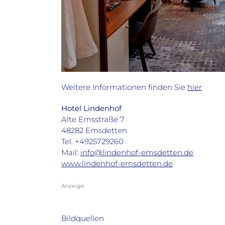
Weitere Informationen finden Sie
hier
Hotel Lindenhof
Alte Emsstraße 7
48282 Emsdetten
Tel. +4925729260
Mail:
info@lindenhof-emsdetten.de
www.lindenhof-emsdetten.de
Anzeige
Bildquellen