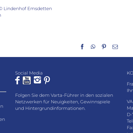
 © Lindenhof Emsdetten
n
Facebook
WhatsApp
Pinterest
E-
Mail
Social Media
KO
Fr
Ih
Folgen Sie dem Varta-Führer in den sozialen
VA
Netzwerken für Neuigkeiten, Gewinnspiele
rn
Ma
und Hintergrundinformationen.
D-
den
Te
Fa