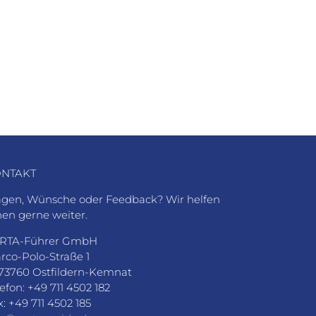
NTAKT
agen, Wünsche oder Feedback? Wir helfen
nen gerne weiter.
RTA-Führer GmbH
rco-Polo-Straße 1
73760 Ostfildern-Kemnat
lefon: +49 711 4502 182
x: +49 711 4502 185