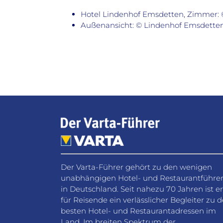
Hotel Lindenhof Emsdetten, Zimmer:
Außenansicht: © Lindenhof Emsdette
Der Varta-Führer gehört zu den wenigen
unabhängigen Hotel- und Restaurantführe
in Deutschland. Seit nahezu 70 Jahren ist er
für Reisende ein verlässlicher Begleiter zu 
besten Hotel- und Restaurantadressen im
Land. Im breiten Spektrum der