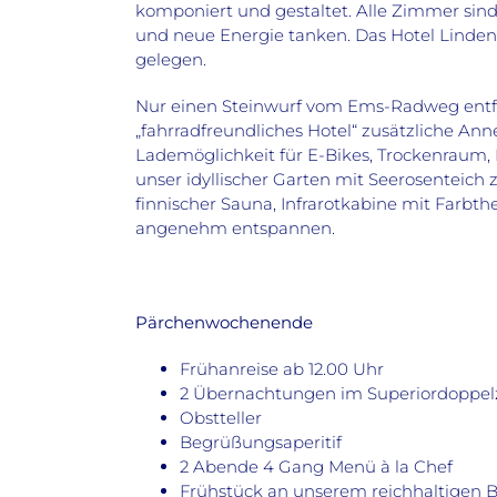
komponiert und gestaltet. Alle Zimmer sind
und neue Energie tanken. Das Hotel Lindenh
gelegen.
Nur einen Steinwurf vom Ems-Radweg entfern
„fahrradfreundliches Hotel“ zusätzliche An
Lademöglichkeit für E-Bikes, Trockenraum,
unser idyllischer Garten mit Seerosenteic
finnischer Sauna, Infrarotkabine mit Farbt
angenehm entspannen.
Pärchenwochenende
Frühanreise ab 12.00 Uhr
2 Übernachtungen im Superiordoppe
Obstteller
Begrüßungsaperitif
2 Abende 4 Gang Menü à la Chef
Frühstück an unserem reichhaltigen B