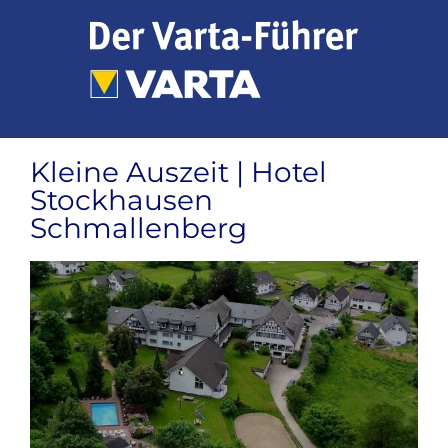
Zum
Inhalt
springen
Kleine Auszeit | Hotel
Stockhausen
Schmallenberg
Zeige
grösseres
Bild