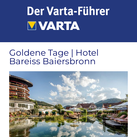
Zum
Inhalt
springen
Goldene Tage | Hotel
Bareiss Baiersbronn
Zeige
grösseres
Bild