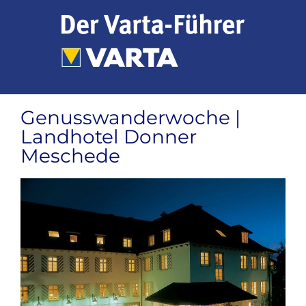
Zum
Inhalt
springen
Genusswanderwoche |
Landhotel Donner
Meschede
Zeige
grösseres
Bild