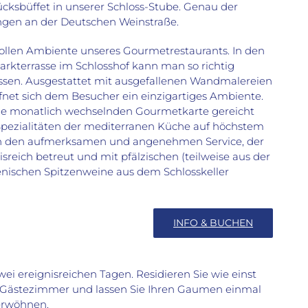
cksbüffet in unserer Schloss-Stube. Genau der
kungen an der Deutschen Weinstraße.
vollen Ambiente unseres Gourmetrestaurants. In den
rkterrasse im Schlosshof kann man so richtig
ssen. Ausgestattet mit ausgefallenen Wandmalereien
fnet sich dem Besucher ein einzigartiges Ambiente.
ie monatlich wechselnden Gourmetkarte gereicht
Spezialitäten der mediterranen Küche auf höchstem
rch den aufmerksamen und angenehmen Service, der
isreich betreut und mit pfälzischen (teilweise aus der
enischen Spitzenweine aus dem Schlosskeller
INFO & BUCHEN
ei ereignisreichen Tagen. Residieren Sie wie einst
n Gästezimmer und lassen Sie Ihren Gaumen einmal
erwöhnen.