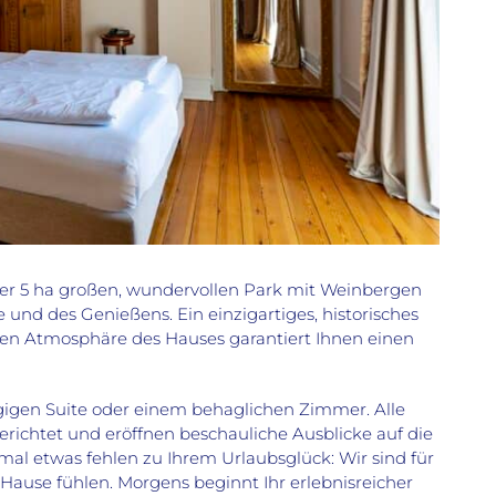
ber 5 ha großen, wundervollen Park mit Weinbergen
und des Genießens. Ein einzigartiges, historisches
hen Atmosphäre des Hauses garantiert Ihnen einen
zügigen Suite oder einem behaglichen Zimmer. Alle
richtet und eröffnen beschauliche Ausblicke auf die
al etwas fehlen zu Ihrem Urlaubsglück: Wir sind für
u Hause fühlen. Morgens beginnt Ihr erlebnisreicher