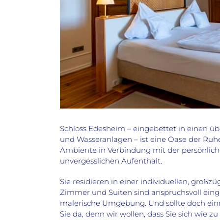
Schloss Edesheim – eingebettet in einen ü
und Wasseranlagen – ist eine Oase der Ruhe 
Ambiente in Verbindung mit der persönlic
unvergesslichen Aufenthalt.
Sie residieren in einer individuellen, groß
Zimmer und Suiten sind anspruchsvoll einge
malerische Umgebung. Und sollte doch einm
Sie da, denn wir wollen, dass Sie sich wie z