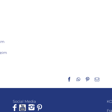
eim
heim
Facebook
WhatsApp
Pinterest
E-
Mail
Social Media
KO
Fr