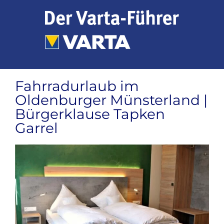
Zum
Inhalt
springen
Fahrradurlaub im
Oldenburger Münsterland |
Bürgerklause Tapken
Garrel
Zeige
grösseres
Bild