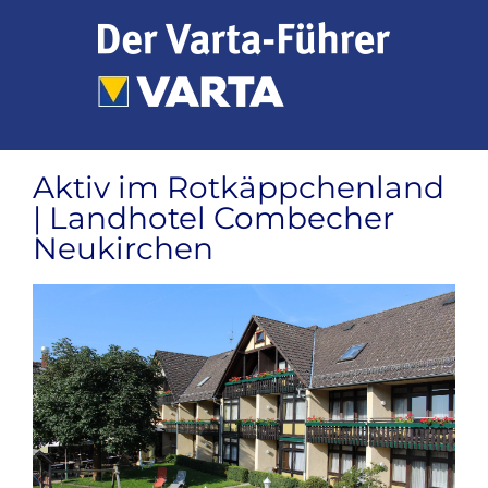
Zum
Inhalt
springen
Aktiv im Rotkäppchenland
| Landhotel Combecher
Neukirchen
Zeige
grösseres
Bild