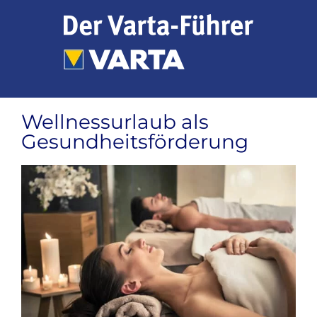
Zum
Inhalt
springen
Wellnessurlaub als
Gesundheitsförderung
Zeige
grösseres
Bild