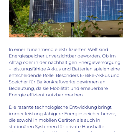
In einer zunehmend elektrifizierten Welt sind
Energiespeicher unverzichtbar geworden. Ob im
Alltag oder in der nachhaltigen Energieversorgung
– leistungsfähige Akkus und Batterien spielen eine
entscheidende Rolle. Besonders E-Bike-Akkus und
Speicher für Balkonkraftwerke gewinnen an
Bedeutung, da sie Mobilität und erneuerbare
Energie effizient nutzbar machen.
Die rasante technologische Entwicklung bringt
immer leistungsfähigere Energiespeicher hervor,
die sowohl in mobilen Geräten als auch in
stationären Systemen für private Haushalte