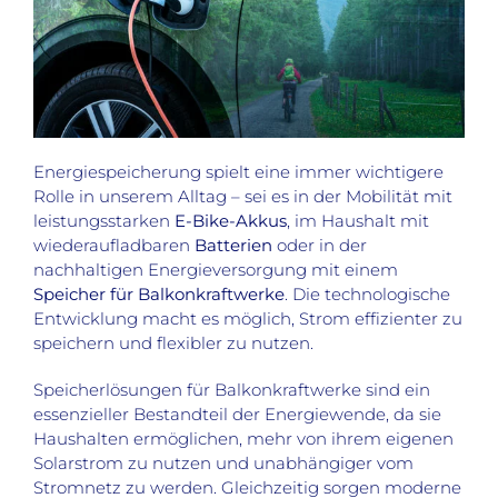
Energiespeicherung spielt eine immer wichtigere
Rolle in unserem Alltag – sei es in der Mobilität mit
leistungsstarken
E-Bike-Akkus
, im Haushalt mit
wiederaufladbaren
Batterien
oder in der
nachhaltigen Energieversorgung mit einem
Speicher für Balkonkraftwerke
. Die technologische
Entwicklung macht es möglich, Strom effizienter zu
speichern und flexibler zu nutzen.
Speicherlösungen für Balkonkraftwerke sind ein
essenzieller Bestandteil der Energiewende, da sie
Haushalten ermöglichen, mehr von ihrem eigenen
Solarstrom zu nutzen und unabhängiger vom
Stromnetz zu werden. Gleichzeitig sorgen moderne