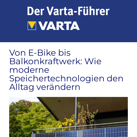
Zum
Inhalt
springen
Von E-Bike bis
Balkonkraftwerk: Wie
moderne
Speichertechnologien den
Alltag verändern
Zeige
grösseres
Bild