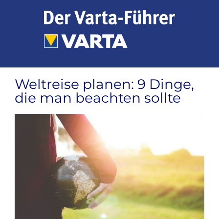
Zum
Inhalt
springen
Weltreise planen: 9 Dinge,
die man beachten sollte
Zeige
grösseres
Bild