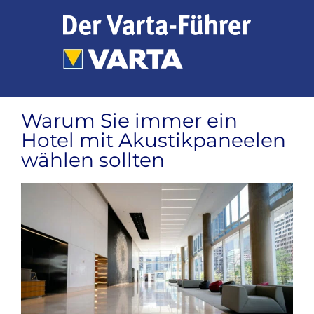
Zum
Inhalt
springen
Warum Sie immer ein
Hotel mit Akustikpaneelen
wählen sollten
Zeige
grösseres
Bild