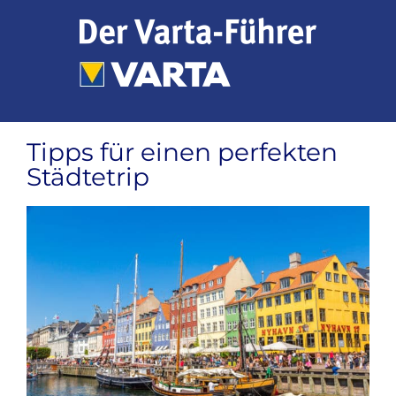
Zum
Inhalt
springen
Tipps für einen perfekten
Städtetrip
Zeige
grösseres
Bild