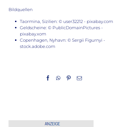
Bildquellen
Taormina, Sizilien: © user32212 - pixabay.com
Geldscheine: © PublicDomainPictures -
pixabay.xom
Copenhagen, Nyhavn: © Sergii Figurnyi -
stock.adobe.com
Facebook
WhatsApp
Pinterest
E-
Mail