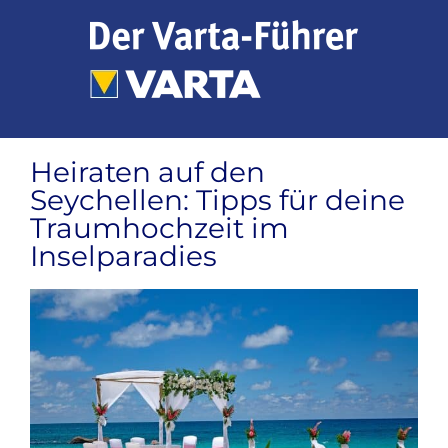
Zum
Inhalt
springen
Heiraten auf den
Seychellen: Tipps für deine
Traumhochzeit im
Inselparadies
Zeige
grösseres
Bild