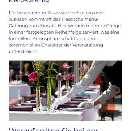
Menü-Catering
Für besondere Anlässe wie Hochzeiten oder
Jubiläen kommt oft das klassische
Menü-
Catering
zum Einsatz. Hier werden mehrere Gänge
in einer festgelegten Reihenfolge serviert, was eine
formellere Atmosphäre schafft und den
zeremoniellen Charakter der Veranstaltung
unterstreicht.
Worauf sollten Sie bei der