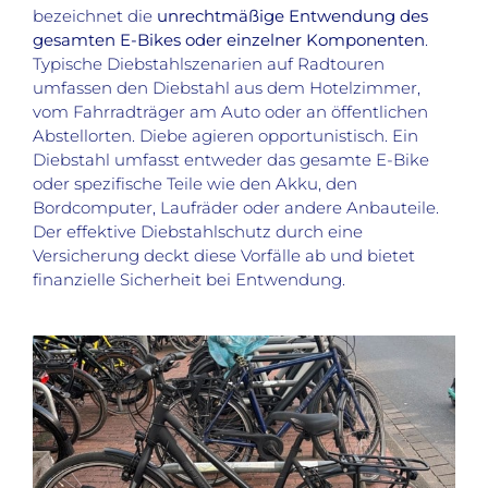
bezeichnet die
unrechtmäßige Entwendung des
gesamten E-Bikes oder einzelner Komponenten
.
Typische Diebstahlszenarien auf Radtouren
umfassen den Diebstahl aus dem Hotelzimmer,
vom Fahrradträger am Auto oder an öffentlichen
Abstellorten. Diebe agieren opportunistisch. Ein
Diebstahl umfasst entweder das gesamte E-Bike
oder spezifische Teile wie den Akku, den
Bordcomputer, Laufräder oder andere Anbauteile.
Der effektive Diebstahlschutz durch eine
Versicherung deckt diese Vorfälle ab und bietet
finanzielle Sicherheit bei Entwendung.