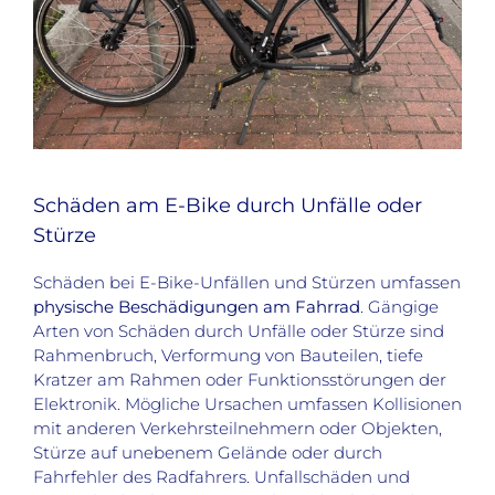
Schäden am E-Bike durch Unfälle oder
Stürze
Schäden bei E-Bike-Unfällen und Stürzen umfassen
physische Beschädigungen am Fahrrad
. Gängige
Arten von Schäden durch Unfälle oder Stürze sind
Rahmenbruch, Verformung von Bauteilen, tiefe
Kratzer am Rahmen oder Funktionsstörungen der
Elektronik. Mögliche Ursachen umfassen Kollisionen
mit anderen Verkehrsteilnehmern oder Objekten,
Stürze auf unebenem Gelände oder durch
Fahrfehler des Radfahrers. Unfallschäden und