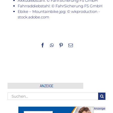
Akkudiebstahl: © FahrSicherung FS GmbH
Fahrraddiebstahl: © FahrSicherung FS GmbH
Ebike – Mountainbike.jpg: © wkproduction -
stock.adobe.com
Facebook
WhatsApp
Pinterest
E-
Mail
Suche
nach:
Anzeige