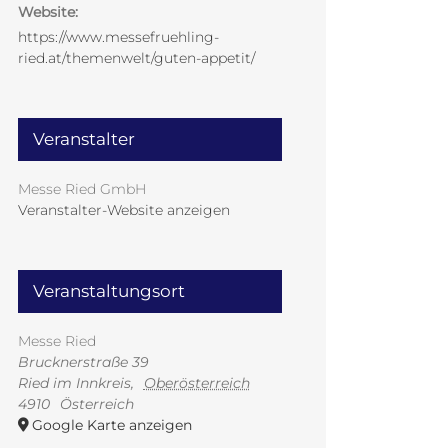
Website:
https://www.messefruehling-
ried.at/themenwelt/guten-appetit/
Veranstalter
Messe Ried GmbH
Veranstalter-Website anzeigen
Veranstaltungsort
Messe Ried
Brucknerstraße 39
Ried im Innkreis
,
Oberösterreich
4910
Österreich
Google Karte anzeigen