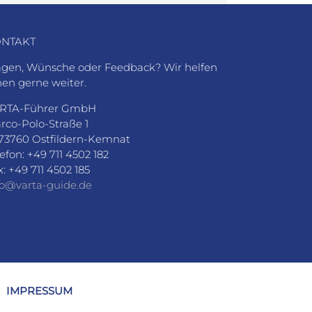
NTAKT
agen, Wünsche oder Feedback? Wir helfen
nen gerne weiter.
RTA-Führer GmbH
rco-Polo-Straße 1
73760 Ostfildern-Kemnat
lefon: +49 711 4502 182
x: +49 711 4502 185
fo@varta-guide.de
IMPRESSUM