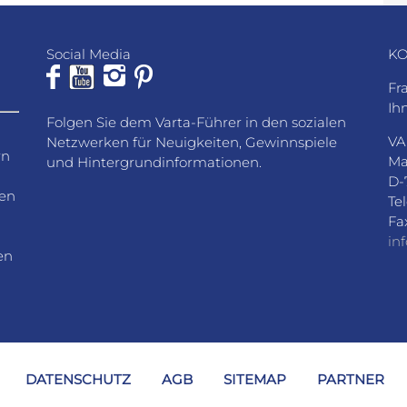
Social Media
KO
Fr
Ih
Folgen Sie dem Varta-Führer in den sozialen
VA
Netzwerken für Neuigkeiten, Gewinnspiele
rn
Ma
und Hintergrundinformationen.
D-
den
Te
Fa
in
en
DATENSCHUTZ
AGB
SITEMAP
PARTNER