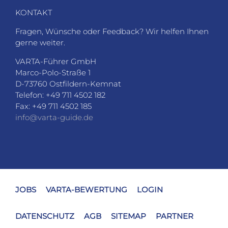
KONTAKT
Fragen, Wünsche oder Feedback? Wir helfen Ihnen
gerne weiter.
VARTA-Führer GmbH
Marco-Polo-Straße 1
D-73760 Ostfildern-Kemnat
Telefon: +49 711 4502 182
Fax: +49 711 4502 185
info@varta-guide.de
JOBS
VARTA-BEWERTUNG
LOGIN
DATENSCHUTZ
AGB
SITEMAP
PARTNER