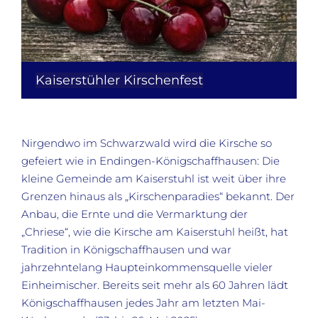
Kaiserstühler Kirschenfest
Nirgendwo im Schwarzwald wird die Kirsche so
gefeiert wie in Endingen-Königschaffhausen: Die
kleine Gemeinde am Kaiserstuhl ist weit über ihre
Grenzen hinaus als „Kirschenparadies“ bekannt. Der
Anbau, die Ernte und die Vermarktung der
„Chriese“, wie die Kirsche am Kaiserstuhl heißt, hat
Tradition in Königschaffhausen und war
jahrzehntelang Haupteinkommensquelle vieler
Einheimischer. Bereits seit mehr als 60 Jahren lädt
Königschaffhausen jedes Jahr am letzten Mai-