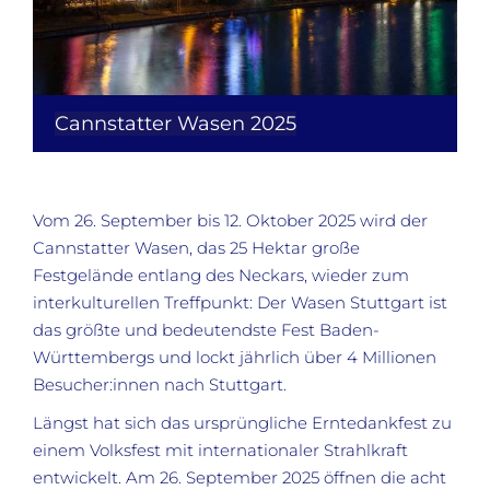
Cannstatter Wasen 2025
Vom 26. September bis 12. Oktober 2025 wird der
Cannstatter Wasen, das 25 Hektar große
Festgelände entlang des Neckars, wieder zum
interkulturellen Treffpunkt: Der Wasen Stuttgart ist
das größte und bedeutendste Fest Baden-
Württembergs und lockt jährlich über 4 Millionen
Besucher:innen nach Stuttgart.
Längst hat sich das ursprüngliche Erntedankfest zu
einem Volksfest mit internationaler Strahlkraft
entwickelt. Am 26. September 2025 öffnen die acht