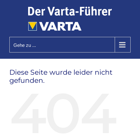
Zum
Inhalt
springen
Gehe zu ...
Diese Seite wurde leider nicht
gefunden.
404