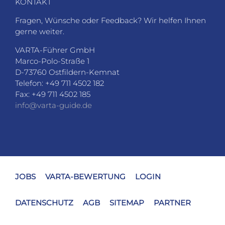
KONTAKT
Fragen, Wünsche oder Feedback? Wir helfen Ihnen
gerne weiter.
VARTA-Führer GmbH
Marco-Polo-Straße 1
D-73760 Ostfildern-Kemnat
Telefon: +49 711 4502 182
Fax: +49 711 4502 185
info@varta-guide.de
JOBS
VARTA-BEWERTUNG
LOGIN
DATENSCHUTZ
AGB
SITEMAP
PARTNER