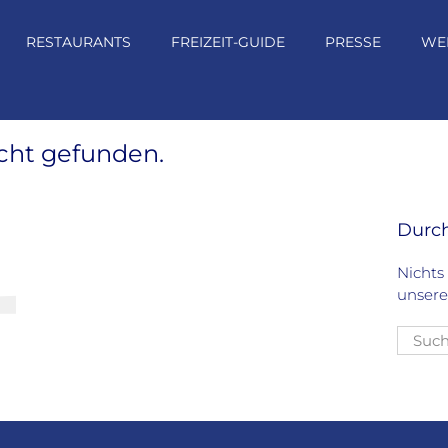
RESTAURANTS
FREIZEIT-GUIDE
PRESSE
WE
icht gefunden.
4
Durc
Nichts
unsere
Suche
nach: