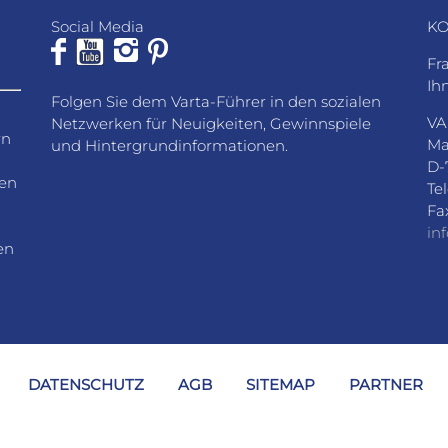
Social Media
KO
Fr
Ih
Folgen Sie dem Varta-Führer in den sozialen
VA
Netzwerken für Neuigkeiten, Gewinnspiele
rn
Ma
und Hintergrundinformationen.
D-
den
Te
Fa
in
en
DATENSCHUTZ
AGB
SITEMAP
PARTNER