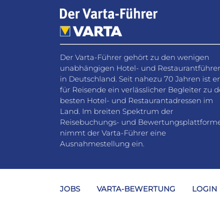
Der Varta-Führer gehört zu den wenigen
unabhängigen Hotel- und Restaurantführe
in Deutschland. Seit nahezu 70 Jahren ist er
für Reisende ein verlässlicher Begleiter zu 
besten Hotel- und Restaurantadressen im
Land. Im breiten Spektrum der
Reisebuchungs- und Bewertungsplattform
nimmt der Varta-Führer eine
Ausnahmestellung ein.
JOBS
VARTA-BEWERTUNG
LOGIN