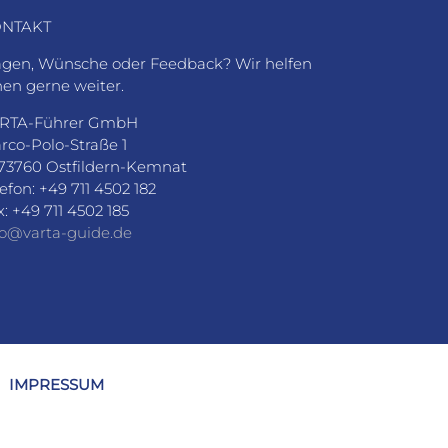
NTAKT
agen, Wünsche oder Feedback? Wir helfen
nen gerne weiter.
RTA-Führer GmbH
rco-Polo-Straße 1
73760 Ostfildern-Kemnat
lefon: +49 711 4502 182
x: +49 711 4502 185
fo@varta-guide.de
IMPRESSUM