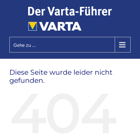
Zum
Inhalt
springen
Gehe zu ...
Diese Seite wurde leider nicht
gefunden.
404