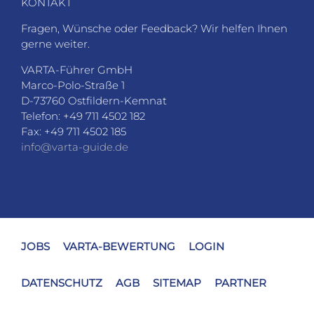
KONTAKT
Fragen, Wünsche oder Feedback? Wir helfen Ihnen
gerne weiter.
VARTA-Führer GmbH
Marco-Polo-Straße 1
D-73760 Ostfildern-Kemnat
Telefon: +49 711 4502 182
Fax: +49 711 4502 185
info@varta-guide.de
JOBS
VARTA-BEWERTUNG
LOGIN
DATENSCHUTZ
AGB
SITEMAP
PARTNER