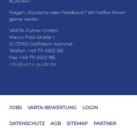
KONTAKT
Fragen, Wünsche oder Feedback? Wir helfen Ihnen
gerne weiter.
VARTA-Führer GmbH
Marco-Polo-Straße 1
D-73760 Ostfildern-Kemnat
Telefon: +49 711 4502 182
Fax: +49 711 4502 185
info@varta-guide.de
JOBS
VARTA-BEWERTUNG
LOGIN
DATENSCHUTZ
AGB
SITEMAP
PARTNER