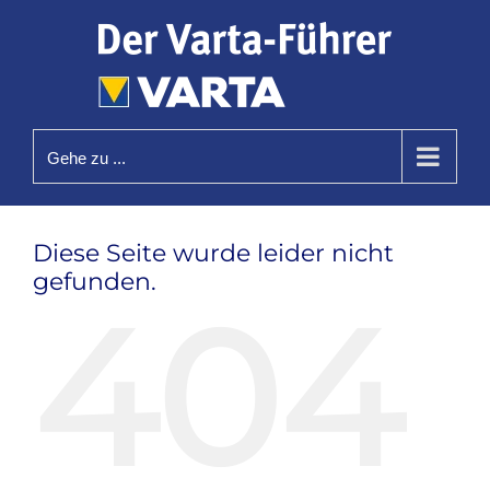
Zum
Inhalt
springen
Gehe zu ...
Diese Seite wurde leider nicht
gefunden.
404