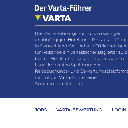
Der Varta-Führer gehört zu den wenigen
unabhängigen Hotel- und Restaurantführe
in Deutschland. Seit nahezu 70 Jahren ist er
für Reisende ein verlässlicher Begleiter zu 
besten Hotel- und Restaurantadressen im
Land. Im breiten Spektrum der
Reisebuchungs- und Bewertungsplattform
nimmt der Varta-Führer eine
Ausnahmestellung ein.
JOBS
VARTA-BEWERTUNG
LOGIN