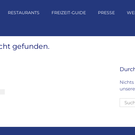
RESTAURANTS
FREIZEIT-GUIDE
PRESSE
WE
icht gefunden.
4
Durc
Nichts
unsere
Suche
nach: