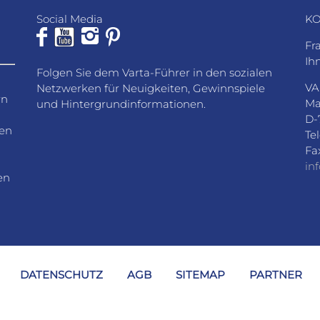
Social Media
KO
Fr
Ih
Folgen Sie dem Varta-Führer in den sozialen
VA
Netzwerken für Neuigkeiten, Gewinnspiele
rn
Ma
und Hintergrundinformationen.
D-
den
Te
Fa
in
en
DATENSCHUTZ
AGB
SITEMAP
PARTNER