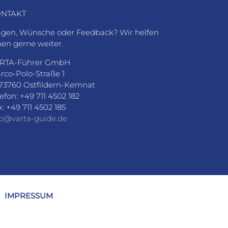
NTAKT
agen, Wünsche oder Feedback? Wir helfen
nen gerne weiter.
RTA-Führer GmbH
rco-Polo-Straße 1
73760 Ostfildern-Kemnat
lefon: +49 711 4502 182
x: +49 711 4502 185
fo@varta-guide.de
IMPRESSUM