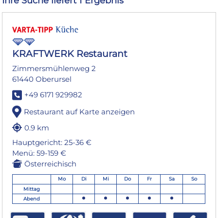
Ihre Suche liefert 1 Ergebnis
KRAFTWERK Restaurant
Zimmersmühlenweg 2
61440 Oberursel
+49 6171 929982
Restaurant auf Karte anzeigen
0.9 km
Hauptgericht: 25-36 €
Menü: 59-159 €
Österreichisch
Mo
Di
Mi
Do
Fr
Sa
So
Mittag
Abend