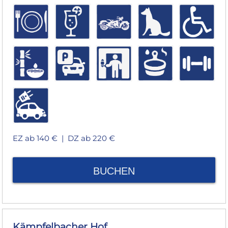
EZ ab 140 € |
DZ ab 220 €
BUCHEN
Kämpfelbacher Hof