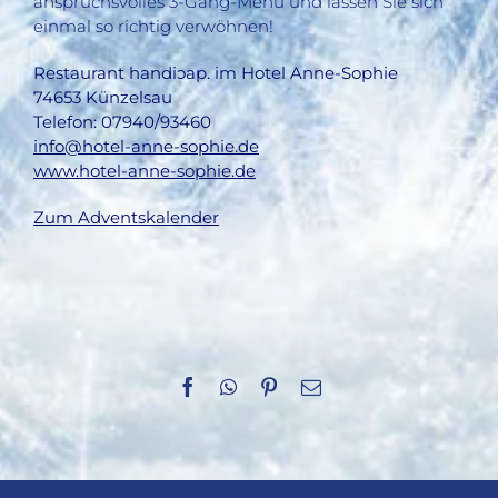
anspruchsvolles 3-Gang-Menü und lassen Sie sich
einmal so richtig verwöhnen!
Restaurant handiɔap. im Hotel Anne-Sophie
74653 Künzelsau
Telefon: 07940/93460
info@hotel-anne-sophie.de
www.hotel-anne-sophie.de
Zum Adventskalender
Facebook
WhatsApp
Pinterest
E-
Mail