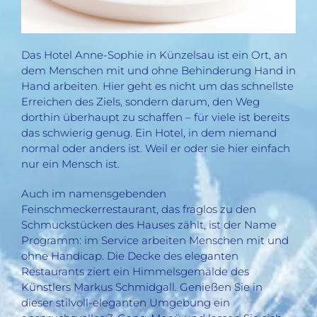
Das Hotel Anne-Sophie in Künzelsau ist ein Ort, an
dem Menschen mit und ohne Behinderung Hand in
Hand arbeiten. Hier geht es nicht um das schnellste
Erreichen des Ziels, sondern darum, den Weg
dorthin überhaupt zu schaffen – für viele ist bereits
das schwierig genug. Ein Hotel, in dem niemand
normal oder anders ist. Weil er oder sie hier einfach
nur ein Mensch ist.
Auch im namensgebenden
Feinschmeckerrestaurant, das fraglos zu den
Schmuckstücken des Hauses zählt, ist der Name
Programm: im Service arbeiten Menschen mit und
ohne Handicap. Die Decke des eleganten
Restaurants ziert ein Himmelsgemälde des
Künstlers Markus Schmidgall. Genießen Sie in
dieser stilvoll-eleganten Umgebung ein