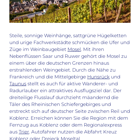
Steile, sonnige Weinhänge, sattgrüne Hügelketten
und urige Fachwerkstädte schmücken die Ufer und
Züge im Weinbaugebiet
Mosel
. Mit ihren
Nebenflüssen Saar und Ruwer gehört die Mosel zu
einem über die deutschen Grenzen hinaus
erstrahlenden Weingebiet. Durch die Nähe zu
Frankreich und die Mittelgebirge
Hunsrück
und
Taunus
stellt es auch für aktive Wanderer- und
Radurlauber ein attraktives Ausflugsziel dar. Der
dreiteilige Flusslauf durchzieht mäandernd die
Täler des Rheinischen Schiefergebirges und
erstreckt sich auf deutscher Seite zwischen Reil und
Koblenz. Erreichen können Sie die Region mit dem
Fernzug aus Koblenz oder dem Regionalexpress
aus
Trier
. Autofahrer nutzen die Abfahrt Kreuz
Koblenz oder Dreieck Moseltal.