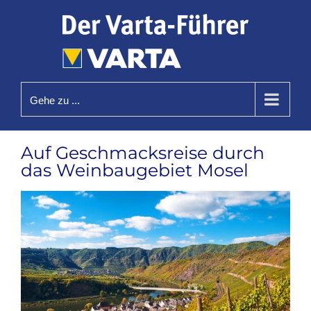
Zum
Inhalt
springen
Gehe zu ...
Auf Geschmacksreise durch
das Weinbaugebiet Mosel
Zeige
grösseres
Bild