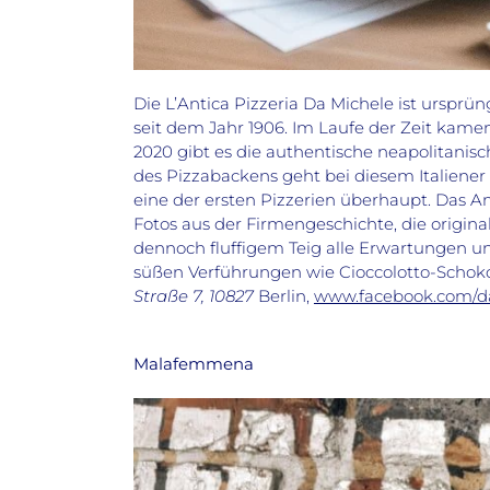
Die L’Antica Pizzeria Da Michele ist ursprü
seit dem Jahr 1906. Im Laufe der Zeit kame
2020 gibt es die authentische neapolitanisc
des Pizzabackens geht bei diesem Italiener s
eine der ersten Pizzerien überhaupt. Das A
Fotos aus der Firmengeschichte, die origina
dennoch fluffigem Teig alle Erwartungen un
süßen Verführungen wie Cioccolotto-Scho
Straße 7, 10827
Berlin,
www.facebook.com/da
Malafemmena