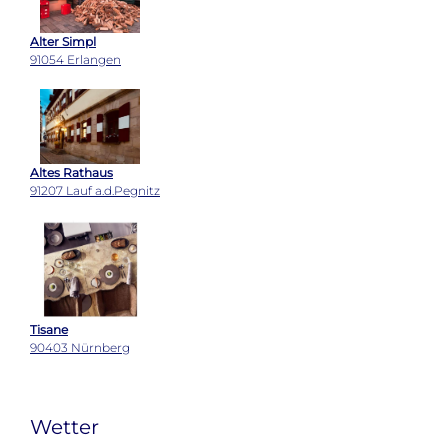
Alter Simpl
91054 Erlangen
Altes Rathaus
91207 Lauf a.d.Pegnitz
Tisane
90403 Nürnberg
Wetter